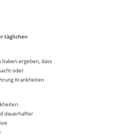
r täglichen
n haben ergeben, dass
sacht oder
ährung Krankheiten
nkheiten
nd dauerhafter
tive
e